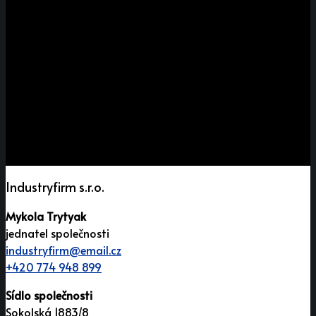
Industryfirm s.r.o.
Mykola Trytyak
jednatel společnosti
industryfirm@email.cz
+420 774 948 899
Sídlo společnosti
Sokolská 1883/8