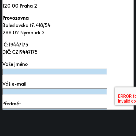
120 00 Praha 2
Provozovna
Boleslavska tř. 418/54
288 02 Nymburk 2
IČ: 19447175
DIČ: CZ19447175
Vaše jméno
Váš e-mail
Předmět
Vaše zpráva (volitelný)